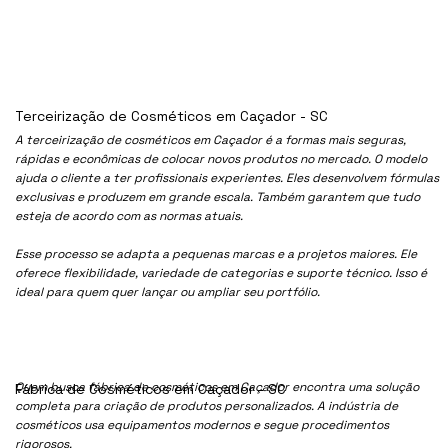
Terceirização de Cosméticos em Caçador - SC
A terceirização de cosméticos em Caçador é a formas mais seguras,
rápidas e econômicas de colocar novos produtos no mercado. O modelo
ajuda o cliente a ter profissionais experientes. Eles desenvolvem fórmulas
exclusivas e produzem em grande escala. Também garantem que tudo
esteja de acordo com as normas atuais.
Esse processo se adapta a pequenas marcas e a projetos maiores. Ele
oferece flexibilidade, variedade de categorias e suporte técnico. Isso é
ideal para quem quer lançar ou ampliar seu portfólio.
Quem busca fábrica de cosméticos em Caçador encontra uma solução
Fábrica de Cosméticos em Caçador - SC
completa para criação de produtos personalizados. A indústria de
cosméticos usa equipamentos modernos e segue procedimentos
rigorosos.