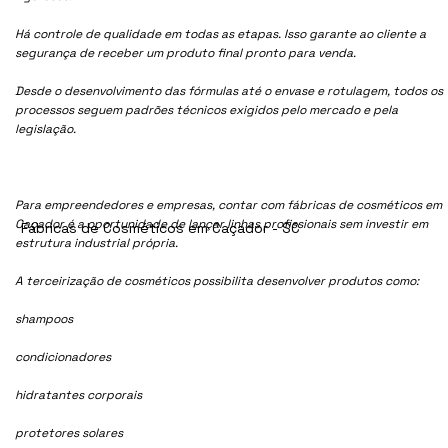
Há controle de qualidade em todas as etapas. Isso garante ao cliente a
segurança de receber um produto final pronto para venda.
Desde o desenvolvimento das fórmulas até o envase e rotulagem, todos os
processos seguem padrões técnicos exigidos pelo mercado e pela
legislação.
Para empreendedores e empresas, contar com fábricas de cosméticos em
Caçador é a oportunidade de lançar linhas profissionais sem investir em
Fábricas de Cosméticos em Caçador - SC
estrutura industrial própria.
A terceirização de cosméticos possibilita desenvolver produtos como:
shampoos
condicionadores
hidratantes corporais
protetores solares