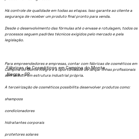
Há controle de qualidade em todas as etapas. Isso garante ao cliente a
segurança de receber um produto final pronto para venda.
Desde o desenvolvimento das fórmulas até o envase e rotulagem, todos os
processos seguem padrões técnicos exigidos pelo mercado e pela
legislação.
Para empreendedores e empresas, contar com fábricas de cosméticos em
Fábricas de Cosméticos em Campina do Monte
Campina do Monte Alegre é a oportunidade de lançar linhas profissionais
Alegre - SP
sem investir em estrutura industrial própria.
A terceirização de cosméticos possibilita desenvolver produtos como:
shampoos
condicionadores
hidratantes corporais
protetores solares