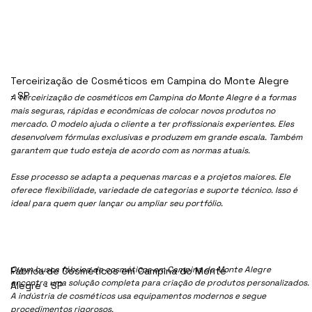
Terceirização de Cosméticos em Campina do Monte Alegre
- SP
A terceirização de cosméticos em Campina do Monte Alegre é a formas
mais seguras, rápidas e econômicas de colocar novos produtos no
mercado. O modelo ajuda o cliente a ter profissionais experientes. Eles
desenvolvem fórmulas exclusivas e produzem em grande escala. Também
garantem que tudo esteja de acordo com as normas atuais.
Esse processo se adapta a pequenas marcas e a projetos maiores. Ele
oferece flexibilidade, variedade de categorias e suporte técnico. Isso é
ideal para quem quer lançar ou ampliar seu portfólio.
Quem busca fábrica de cosméticos em Campina do Monte Alegre
Fábrica de Cosméticos em Campina do Monte
encontra uma solução completa para criação de produtos personalizados.
Alegre - SP
A indústria de cosméticos usa equipamentos modernos e segue
procedimentos rigorosos.