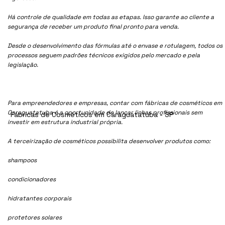
Há controle de qualidade em todas as etapas. Isso garante ao cliente a
segurança de receber um produto final pronto para venda.
Desde o desenvolvimento das fórmulas até o envase e rotulagem, todos os
processos seguem padrões técnicos exigidos pelo mercado e pela
legislação.
Para empreendedores e empresas, contar com fábricas de cosméticos em
Caraguatatuba é a oportunidade de lançar linhas profissionais sem
Fábricas de Cosméticos em Caraguatatuba - SP
investir em estrutura industrial própria.
A terceirização de cosméticos possibilita desenvolver produtos como:
shampoos
condicionadores
hidratantes corporais
protetores solares