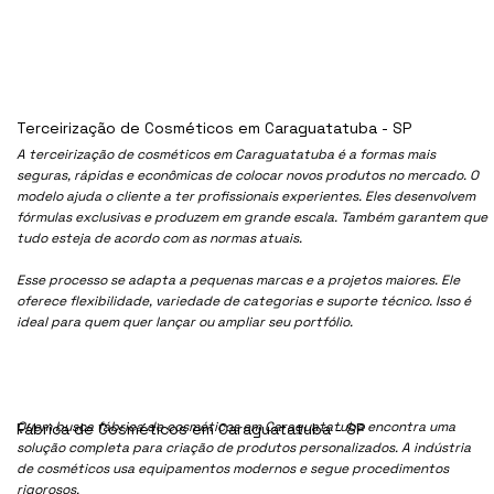
Terceirização de Cosméticos em Caraguatatuba - SP
A terceirização de cosméticos em Caraguatatuba é a formas mais
seguras, rápidas e econômicas de colocar novos produtos no mercado. O
modelo ajuda o cliente a ter profissionais experientes. Eles desenvolvem
fórmulas exclusivas e produzem em grande escala. Também garantem que
tudo esteja de acordo com as normas atuais.
Esse processo se adapta a pequenas marcas e a projetos maiores. Ele
oferece flexibilidade, variedade de categorias e suporte técnico. Isso é
ideal para quem quer lançar ou ampliar seu portfólio.
Quem busca fábrica de cosméticos em Caraguatatuba encontra uma
Fábrica de Cosméticos em Caraguatatuba - SP
solução completa para criação de produtos personalizados. A indústria
de cosméticos usa equipamentos modernos e segue procedimentos
rigorosos.