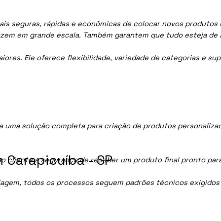
is seguras, rápidas e econômicas de colocar novos produtos n
uzem em grande escala. Também garantem que tudo esteja de 
res. Ele oferece flexibilidade, variedade de categorias e sup
 uma solução completa para criação de produtos personaliza
 Carapicuíba - SP
ao cliente a segurança de receber um produto final pronto par
lagem, todos os processos seguem padrões técnicos exigidos p