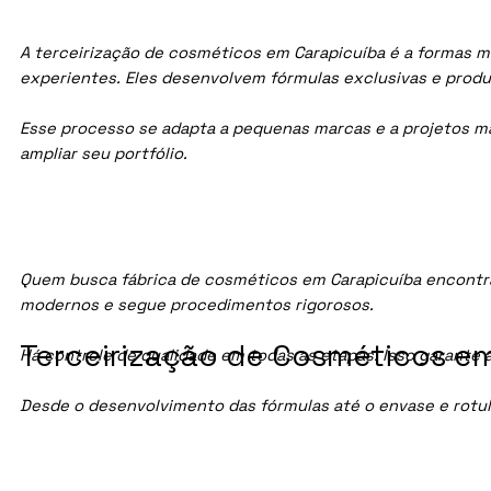
A terceirização de cosméticos em Carapicuíba é a formas ma
experientes. Eles desenvolvem fórmulas exclusivas e prod
Esse processo se adapta a pequenas marcas e a projetos maio
ampliar seu portfólio.
Quem busca fábrica de cosméticos em Carapicuíba encontra
modernos e segue procedimentos rigorosos.
Terceirização de Cosméticos em
Há controle de qualidade em todas as etapas. Isso garante 
Desde o desenvolvimento das fórmulas até o envase e rotu