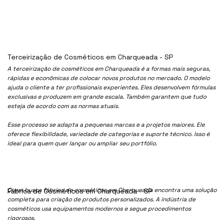
Terceirização de Cosméticos em Charqueada - SP
A terceirização de cosméticos em Charqueada é a formas mais seguras,
rápidas e econômicas de colocar novos produtos no mercado. O modelo
ajuda o cliente a ter profissionais experientes. Eles desenvolvem fórmulas
exclusivas e produzem em grande escala. Também garantem que tudo
esteja de acordo com as normas atuais.
Esse processo se adapta a pequenas marcas e a projetos maiores. Ele
oferece flexibilidade, variedade de categorias e suporte técnico. Isso é
ideal para quem quer lançar ou ampliar seu portfólio.
Quem busca fábrica de cosméticos em Charqueada encontra uma solução
Fábrica de Cosméticos em Charqueada - SP
completa para criação de produtos personalizados. A indústria de
cosméticos usa equipamentos modernos e segue procedimentos
rigorosos.