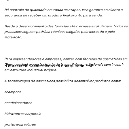
Há controle de qualidade em todas as etapas. Isso garante ao cliente a
segurança de receber um produto final pronto para venda.
Desde o desenvolvimento das fórmulas até o envase e rotulagem, todos os
processos seguem padrões técnicos exigidos pelo mercado e pela
legislação.
Para empreendedores e empresas, contar com fábricas de cosméticos em
Charqueada é a oportunidade de lançar linhas profissionais sem investir
Fábricas de Cosméticos em Charqueada - SP
em estrutura industrial própria.
A terceirização de cosméticos possibilita desenvolver produtos como:
shampoos
condicionadores
hidratantes corporais
protetores solares