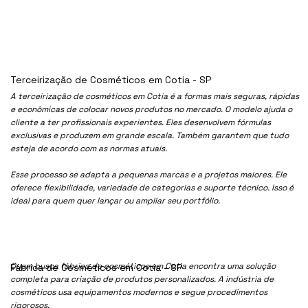
Terceirização de Cosméticos em Cotia - SP
A terceirização de cosméticos em Cotia é a formas mais seguras, rápidas
e econômicas de colocar novos produtos no mercado. O modelo ajuda o
cliente a ter profissionais experientes. Eles desenvolvem fórmulas
exclusivas e produzem em grande escala. Também garantem que tudo
esteja de acordo com as normas atuais.
Esse processo se adapta a pequenas marcas e a projetos maiores. Ele
oferece flexibilidade, variedade de categorias e suporte técnico. Isso é
ideal para quem quer lançar ou ampliar seu portfólio.
Quem busca fábrica de cosméticos em Cotia encontra uma solução
Fábrica de Cosméticos em Cotia - SP
completa para criação de produtos personalizados. A indústria de
cosméticos usa equipamentos modernos e segue procedimentos
rigorosos.