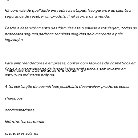
Há controle de qualidade em todas as etapas. Isso garante ao cliente a
segurança de receber um produto final pronto para venda.
Desde o desenvolvimento das fórmulas até o envase e rotulagem, todos os
processos seguem padrões técnicos exigidos pelo mercado e pela
legislação.
Para empreendedores e empresas, contar com fábricas de cosméticos em
Cotia é a oportunidade de lançar linhas profissionais sem investir em
Fábricas de Cosméticos em Cotia - SP
estrutura industrial própria.
A terceirização de cosméticos possibilita desenvolver produtos como:
shampoos
condicionadores
hidratantes corporais
protetores solares