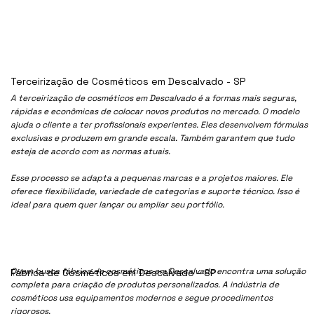
Terceirização de Cosméticos em Descalvado - SP
A terceirização de cosméticos em Descalvado é a formas mais seguras,
rápidas e econômicas de colocar novos produtos no mercado. O modelo
ajuda o cliente a ter profissionais experientes. Eles desenvolvem fórmulas
exclusivas e produzem em grande escala. Também garantem que tudo
esteja de acordo com as normas atuais.
Esse processo se adapta a pequenas marcas e a projetos maiores. Ele
oferece flexibilidade, variedade de categorias e suporte técnico. Isso é
ideal para quem quer lançar ou ampliar seu portfólio.
Quem busca fábrica de cosméticos em Descalvado encontra uma solução
Fábrica de Cosméticos em Descalvado - SP
completa para criação de produtos personalizados. A indústria de
cosméticos usa equipamentos modernos e segue procedimentos
rigorosos.