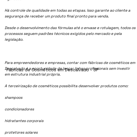
Há controle de qualidade em todas as etapas. Isso garante ao cliente a
segurança de receber um produto final pronto para venda.
Desde o desenvolvimento das fórmulas até o envase e rotulagem, todos os
processos seguem padrões técnicos exigidos pelo mercado e pela
legislação.
Para empreendedores e empresas, contar com fábricas de cosméticos em
Descalvado é a oportunidade de lançar linhas profissionais sem investir
Fábricas de Cosméticos em Descalvado - SP
em estrutura industrial própria.
A terceirização de cosméticos possibilita desenvolver produtos como:
shampoos
condicionadores
hidratantes corporais
protetores solares