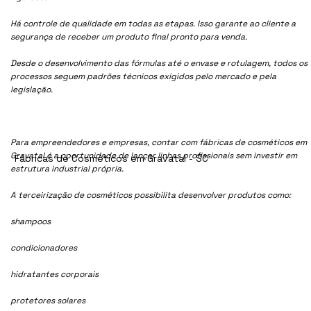
Há controle de qualidade em todas as etapas. Isso garante ao cliente a
segurança de receber um produto final pronto para venda.
Desde o desenvolvimento das fórmulas até o envase e rotulagem, todos os
processos seguem padrões técnicos exigidos pelo mercado e pela
legislação.
Para empreendedores e empresas, contar com fábricas de cosméticos em
Gravatal é a oportunidade de lançar linhas profissionais sem investir em
Fábricas de Cosméticos em Gravatal - SC
estrutura industrial própria.
A terceirização de cosméticos possibilita desenvolver produtos como:
shampoos
condicionadores
hidratantes corporais
protetores solares