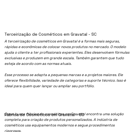
Terceirização de Cosméticos em Gravatal - SC
A terceirização de cosméticos em Gravatal é a formas mais seguras,
rápidas e econômicas de colocar novos produtos no mercado. O modelo
ajuda o cliente a ter profissionais experientes. Eles desenvolvem fórmulas
exclusivas e produzem em grande escala. Também garantem que tudo
esteja de acordo com as normas atuais.
Esse processo se adapta a pequenas marcas e a projetos maiores. Ele
oferece flexibilidade, variedade de categorias e suporte técnico. Isso é
ideal para quem quer lançar ou ampliar seu portfólio.
Quem busca fábrica de cosméticos em Gravatal encontra uma solução
Fábrica de Cosméticos em Gravatal - SC
completa para criação de produtos personalizados. A indústria de
cosméticos usa equipamentos modernos e segue procedimentos
rigorosos.