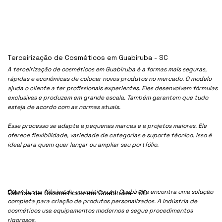
Terceirização de Cosméticos em Guabiruba - SC
A terceirização de cosméticos em Guabiruba é a formas mais seguras,
rápidas e econômicas de colocar novos produtos no mercado. O modelo
ajuda o cliente a ter profissionais experientes. Eles desenvolvem fórmulas
exclusivas e produzem em grande escala. Também garantem que tudo
esteja de acordo com as normas atuais.
Esse processo se adapta a pequenas marcas e a projetos maiores. Ele
oferece flexibilidade, variedade de categorias e suporte técnico. Isso é
ideal para quem quer lançar ou ampliar seu portfólio.
Quem busca fábrica de cosméticos em Guabiruba encontra uma solução
Fábrica de Cosméticos em Guabiruba - SC
completa para criação de produtos personalizados. A indústria de
cosméticos usa equipamentos modernos e segue procedimentos
rigorosos.