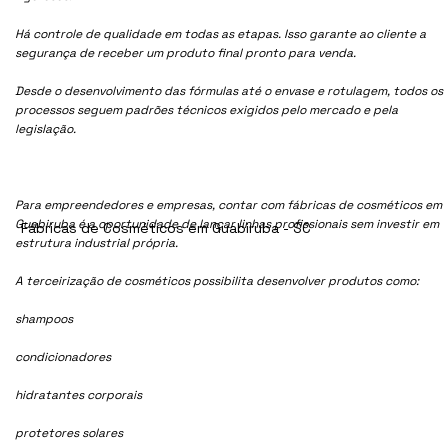
Há controle de qualidade em todas as etapas. Isso garante ao cliente a
segurança de receber um produto final pronto para venda.
Desde o desenvolvimento das fórmulas até o envase e rotulagem, todos os
processos seguem padrões técnicos exigidos pelo mercado e pela
legislação.
Para empreendedores e empresas, contar com fábricas de cosméticos em
Guabiruba é a oportunidade de lançar linhas profissionais sem investir em
Fábricas de Cosméticos em Guabiruba - SC
estrutura industrial própria.
A terceirização de cosméticos possibilita desenvolver produtos como:
shampoos
condicionadores
hidratantes corporais
protetores solares