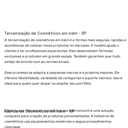
Terceirização de Cosméticos em Icém - SP
A terceirização de cosméticos em Icém é a formas mais seguras, rápidas e
econômicas de colocar novos produtos no mercado. O modelo ajuda o
cliente a ter profissionais experientes. Eles desenvolvem fórmulas
exclusivas e produzem em grande escala. Também garantem que tudo
esteja de acordo com as normas atuais.
Esse processo se adapta a pequenas marcas e a projetos maiores. Ele
oferece flexibilidade, variedade de categorias e suporte técnico. Isso é
ideal para quem quer lançar ou ampliar seu portfólio.
Quem busca fábrica de cosméticos em Icém encontra uma solução
Fábrica de Cosméticos em Icém - SP
completa para criação de produtos personalizados. A indústria de
cosméticos usa equipamentos modernos e segue procedimentos
rigorosos.