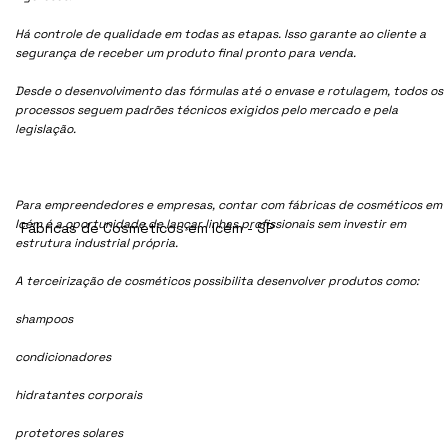
Há controle de qualidade em todas as etapas. Isso garante ao cliente a
segurança de receber um produto final pronto para venda.
Desde o desenvolvimento das fórmulas até o envase e rotulagem, todos os
processos seguem padrões técnicos exigidos pelo mercado e pela
legislação.
Para empreendedores e empresas, contar com fábricas de cosméticos em
Icém é a oportunidade de lançar linhas profissionais sem investir em
Fábricas de Cosméticos em Icém - SP
estrutura industrial própria.
A terceirização de cosméticos possibilita desenvolver produtos como:
shampoos
condicionadores
hidratantes corporais
protetores solares