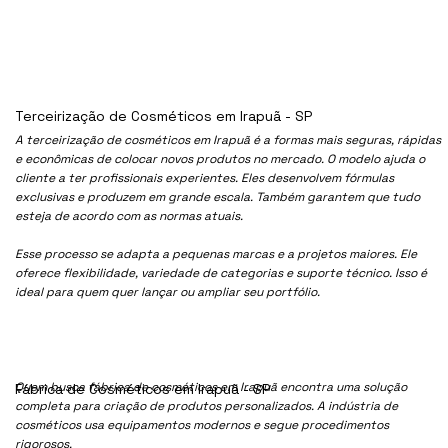
Terceirização de Cosméticos em Irapuã - SP
A terceirização de cosméticos em Irapuã é a formas mais seguras, rápidas
e econômicas de colocar novos produtos no mercado. O modelo ajuda o
cliente a ter profissionais experientes. Eles desenvolvem fórmulas
exclusivas e produzem em grande escala. Também garantem que tudo
esteja de acordo com as normas atuais.
Esse processo se adapta a pequenas marcas e a projetos maiores. Ele
oferece flexibilidade, variedade de categorias e suporte técnico. Isso é
ideal para quem quer lançar ou ampliar seu portfólio.
Quem busca fábrica de cosméticos em Irapuã encontra uma solução
Fábrica de Cosméticos em Irapuã - SP
completa para criação de produtos personalizados. A indústria de
cosméticos usa equipamentos modernos e segue procedimentos
rigorosos.