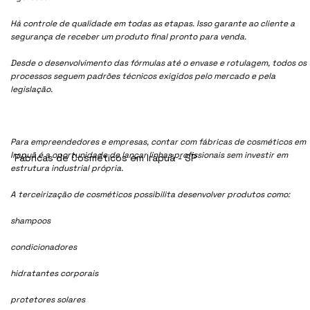
Há controle de qualidade em todas as etapas. Isso garante ao cliente a
segurança de receber um produto final pronto para venda.
Desde o desenvolvimento das fórmulas até o envase e rotulagem, todos os
processos seguem padrões técnicos exigidos pelo mercado e pela
legislação.
Para empreendedores e empresas, contar com fábricas de cosméticos em
Irapuã é a oportunidade de lançar linhas profissionais sem investir em
Fábricas de Cosméticos em Irapuã - SP
estrutura industrial própria.
A terceirização de cosméticos possibilita desenvolver produtos como:
shampoos
condicionadores
hidratantes corporais
protetores solares