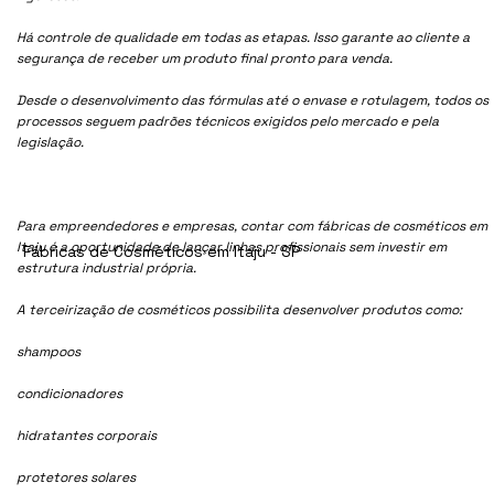
Há controle de qualidade em todas as etapas. Isso garante ao cliente a
segurança de receber um produto final pronto para venda.
Desde o desenvolvimento das fórmulas até o envase e rotulagem, todos os
processos seguem padrões técnicos exigidos pelo mercado e pela
legislação.
Para empreendedores e empresas, contar com fábricas de cosméticos em
Itaju é a oportunidade de lançar linhas profissionais sem investir em
Fábricas de Cosméticos em Itaju - SP
estrutura industrial própria.
A terceirização de cosméticos possibilita desenvolver produtos como:
shampoos
condicionadores
hidratantes corporais
protetores solares