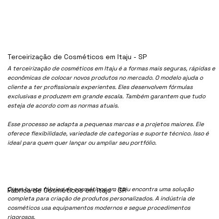
Terceirização de Cosméticos em Itaju - SP
A terceirização de cosméticos em Itaju é a formas mais seguras, rápidas e
econômicas de colocar novos produtos no mercado. O modelo ajuda o
cliente a ter profissionais experientes. Eles desenvolvem fórmulas
exclusivas e produzem em grande escala. Também garantem que tudo
esteja de acordo com as normas atuais.
Esse processo se adapta a pequenas marcas e a projetos maiores. Ele
oferece flexibilidade, variedade de categorias e suporte técnico. Isso é
ideal para quem quer lançar ou ampliar seu portfólio.
Quem busca fábrica de cosméticos em Itaju encontra uma solução
Fábrica de Cosméticos em Itaju - SP
completa para criação de produtos personalizados. A indústria de
cosméticos usa equipamentos modernos e segue procedimentos
rigorosos.