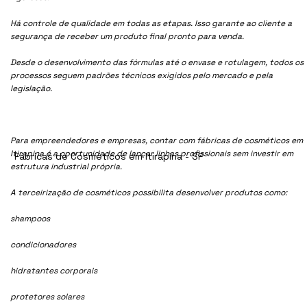
Há controle de qualidade em todas as etapas. Isso garante ao cliente a
segurança de receber um produto final pronto para venda.
Desde o desenvolvimento das fórmulas até o envase e rotulagem, todos os
processos seguem padrões técnicos exigidos pelo mercado e pela
legislação.
Para empreendedores e empresas, contar com fábricas de cosméticos em
Itirapina é a oportunidade de lançar linhas profissionais sem investir em
Fábricas de Cosméticos em Itirapina - SP
estrutura industrial própria.
A terceirização de cosméticos possibilita desenvolver produtos como:
shampoos
condicionadores
hidratantes corporais
protetores solares