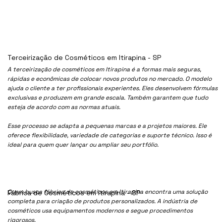
Terceirização de Cosméticos em Itirapina - SP
A terceirização de cosméticos em Itirapina é a formas mais seguras,
rápidas e econômicas de colocar novos produtos no mercado. O modelo
ajuda o cliente a ter profissionais experientes. Eles desenvolvem fórmulas
exclusivas e produzem em grande escala. Também garantem que tudo
esteja de acordo com as normas atuais.
Esse processo se adapta a pequenas marcas e a projetos maiores. Ele
oferece flexibilidade, variedade de categorias e suporte técnico. Isso é
ideal para quem quer lançar ou ampliar seu portfólio.
Quem busca fábrica de cosméticos em Itirapina encontra uma solução
Fábrica de Cosméticos em Itirapina - SP
completa para criação de produtos personalizados. A indústria de
cosméticos usa equipamentos modernos e segue procedimentos
rigorosos.