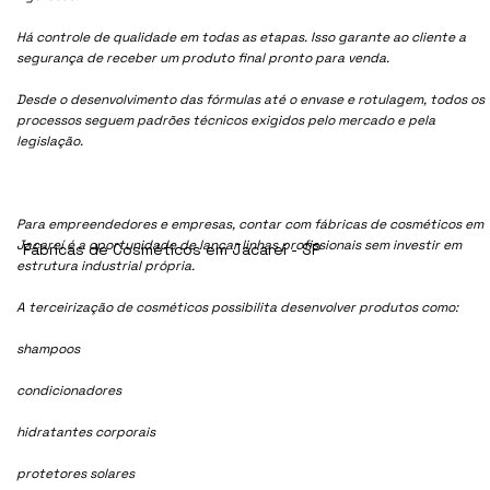
Há controle de qualidade em todas as etapas. Isso garante ao cliente a
segurança de receber um produto final pronto para venda.
Desde o desenvolvimento das fórmulas até o envase e rotulagem, todos os
processos seguem padrões técnicos exigidos pelo mercado e pela
legislação.
Para empreendedores e empresas, contar com fábricas de cosméticos em
Jacareí é a oportunidade de lançar linhas profissionais sem investir em
Fábricas de Cosméticos em Jacareí - SP
estrutura industrial própria.
A terceirização de cosméticos possibilita desenvolver produtos como:
shampoos
condicionadores
hidratantes corporais
protetores solares