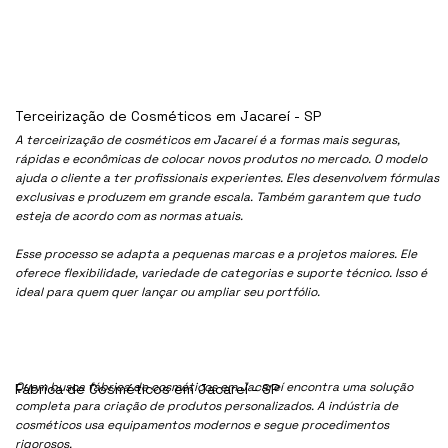
Terceirização de Cosméticos em Jacareí - SP
A terceirização de cosméticos em Jacareí é a formas mais seguras,
rápidas e econômicas de colocar novos produtos no mercado. O modelo
ajuda o cliente a ter profissionais experientes. Eles desenvolvem fórmulas
exclusivas e produzem em grande escala. Também garantem que tudo
esteja de acordo com as normas atuais.
Esse processo se adapta a pequenas marcas e a projetos maiores. Ele
oferece flexibilidade, variedade de categorias e suporte técnico. Isso é
ideal para quem quer lançar ou ampliar seu portfólio.
Quem busca fábrica de cosméticos em Jacareí encontra uma solução
Fábrica de Cosméticos em Jacareí - SP
completa para criação de produtos personalizados. A indústria de
cosméticos usa equipamentos modernos e segue procedimentos
rigorosos.