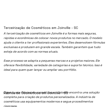
Terceirização de Cosméticos em Joinville - SC
A terceirização de cosméticos em Joinville é a formas mais seguras,
rápidas e econômicas de colocar novos produtos no mercado. O modelo
ajuda o cliente a ter profissionais experientes. Eles desenvolvem fórmulas
exclusivas e produzem em grande escala. Também garantem que tudo
esteja de acordo com as normas atuais.
Esse processo se adapta a pequenas marcas e a projetos maiores. Ele
oferece flexibilidade, variedade de categorias e suporte técnico. Isso é
ideal para quem quer lançar ou ampliar seu portfólio.
Quem busca fábrica de cosméticos em Joinville encontra uma solução
Fábrica de Cosméticos em Joinville - SC
completa para criação de produtos personalizados. A indústria de
cosméticos usa equipamentos modernos e segue procedimentos
rigorosos.