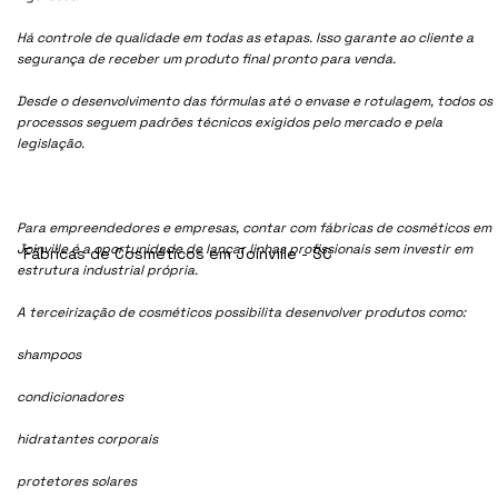
Há controle de qualidade em todas as etapas. Isso garante ao cliente a
segurança de receber um produto final pronto para venda.
Desde o desenvolvimento das fórmulas até o envase e rotulagem, todos os
processos seguem padrões técnicos exigidos pelo mercado e pela
legislação.
Para empreendedores e empresas, contar com fábricas de cosméticos em
Joinville é a oportunidade de lançar linhas profissionais sem investir em
Fábricas de Cosméticos em Joinville - SC
estrutura industrial própria.
A terceirização de cosméticos possibilita desenvolver produtos como:
shampoos
condicionadores
hidratantes corporais
protetores solares