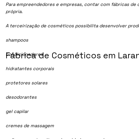
Para empreendedores e empresas, contar com fábricas de cos
própria.
A terceirização de cosméticos possibilita desenvolver pro
shampoos
Fábrica de Cosméticos em Laranj
condicionadores
hidratantes corporais
protetores solares
desodorantes
gel capilar
cremes de massagem