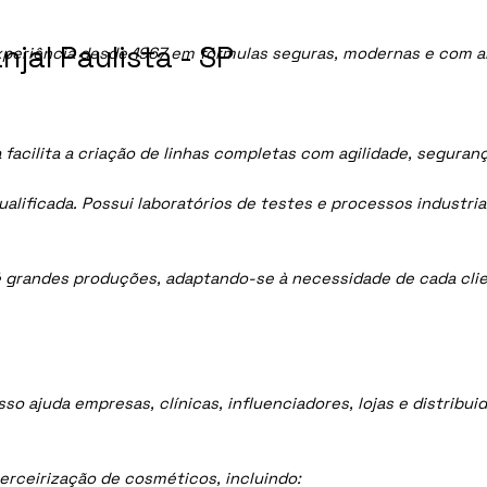
jal Paulista - SP
periência desde 1967 em fórmulas seguras, modernas e com al
 facilita a criação de linhas completas com agilidade, seguran
lificada. Possui laboratórios de testes e processos industria
 grandes produções, adaptando-se à necessidade de cada clie
sso ajuda empresas, clínicas, influenciadores, lojas e distrib
rceirização de cosméticos, incluindo: