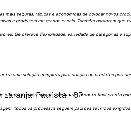
mas mais seguras, rápidas e econômicas de colocar novos produ
lusivas e produzem em grande escala. Também garantem que tu
res. Ele oferece flexibilidade, variedade de categorias e sup
contra uma solução completa para criação de produtos persona
Laranjal Paulista - SP
ao cliente a segurança de receber um produto final pronto par
lagem, todos os processos seguem padrões técnicos exigidos p