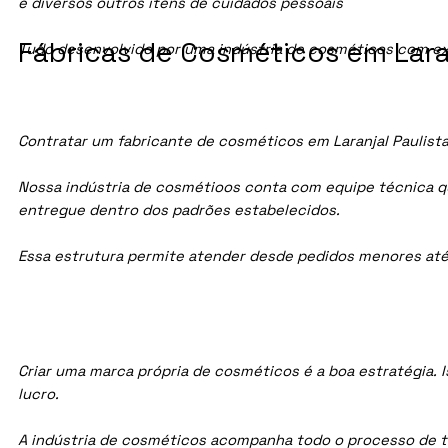
e diversos outros itens de cuidados pessoais
Fábricas de Cosméticos em Laran
Tudo desenvolvido por uma indústria de cosméticos com ex
Contratar um fabricante de cosméticos em Laranjal Paulista
Nossa indústria de cosmétioos conta com equipe técnica qua
entregue dentro dos padrões estabelecidos.
Essa estrutura permite atender desde pedidos menores até
Criar uma marca própria de cosméticos é a boa estratégia. I
lucro.
A indústria de cosméticos acompanha todo o processo de te