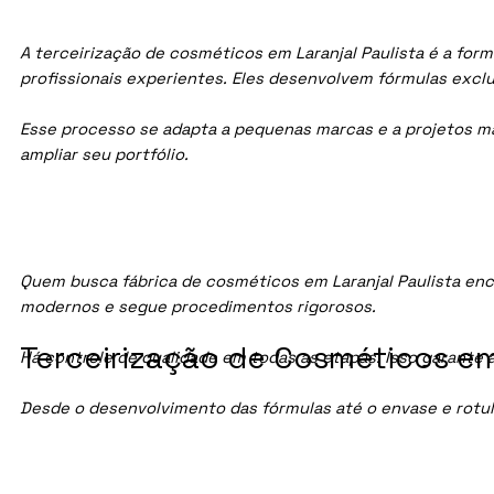
A terceirização de cosméticos em Laranjal Paulista é a for
profissionais experientes. Eles desenvolvem fórmulas exc
Esse processo se adapta a pequenas marcas e a projetos maio
ampliar seu portfólio.
Quem busca fábrica de cosméticos em Laranjal Paulista en
modernos e segue procedimentos rigorosos.
Terceirização de Cosméticos em 
Há controle de qualidade em todas as etapas. Isso garante 
Desde o desenvolvimento das fórmulas até o envase e rotu