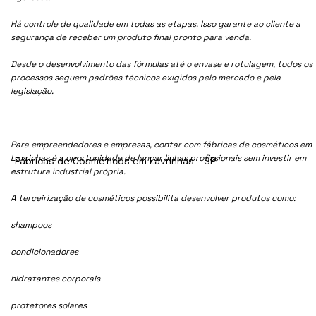
Há controle de qualidade em todas as etapas. Isso garante ao cliente a
segurança de receber um produto final pronto para venda.
Desde o desenvolvimento das fórmulas até o envase e rotulagem, todos os
processos seguem padrões técnicos exigidos pelo mercado e pela
legislação.
Para empreendedores e empresas, contar com fábricas de cosméticos em
Lavrinhas é a oportunidade de lançar linhas profissionais sem investir em
Fábricas de Cosméticos em Lavrinhas - SP
estrutura industrial própria.
A terceirização de cosméticos possibilita desenvolver produtos como:
shampoos
condicionadores
hidratantes corporais
protetores solares