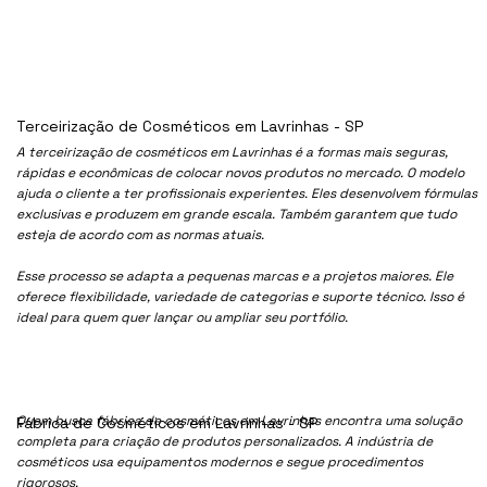
Terceirização de Cosméticos em Lavrinhas - SP
A terceirização de cosméticos em Lavrinhas é a formas mais seguras,
rápidas e econômicas de colocar novos produtos no mercado. O modelo
ajuda o cliente a ter profissionais experientes. Eles desenvolvem fórmulas
exclusivas e produzem em grande escala. Também garantem que tudo
esteja de acordo com as normas atuais.
Esse processo se adapta a pequenas marcas e a projetos maiores. Ele
oferece flexibilidade, variedade de categorias e suporte técnico. Isso é
ideal para quem quer lançar ou ampliar seu portfólio.
Quem busca fábrica de cosméticos em Lavrinhas encontra uma solução
Fábrica de Cosméticos em Lavrinhas - SP
completa para criação de produtos personalizados. A indústria de
cosméticos usa equipamentos modernos e segue procedimentos
rigorosos.