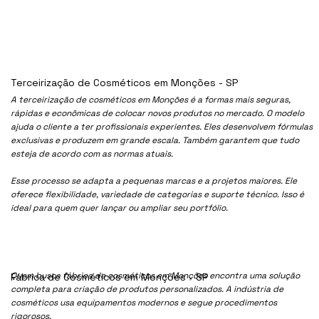
Terceirização de Cosméticos em Monções - SP
A terceirização de cosméticos em Monções é a formas mais seguras,
rápidas e econômicas de colocar novos produtos no mercado. O modelo
ajuda o cliente a ter profissionais experientes. Eles desenvolvem fórmulas
exclusivas e produzem em grande escala. Também garantem que tudo
esteja de acordo com as normas atuais.
Esse processo se adapta a pequenas marcas e a projetos maiores. Ele
oferece flexibilidade, variedade de categorias e suporte técnico. Isso é
ideal para quem quer lançar ou ampliar seu portfólio.
Quem busca fábrica de cosméticos em Monções encontra uma solução
Fábrica de Cosméticos em Monções - SP
completa para criação de produtos personalizados. A indústria de
cosméticos usa equipamentos modernos e segue procedimentos
rigorosos.