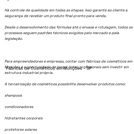
Há controle de qualidade em todas as etapas. Isso garante ao cliente a
segurança de receber um produto final pronto para venda.
Desde o desenvolvimento das fórmulas até o envase e rotulagem, todos os
processos seguem padrões técnicos exigidos pelo mercado e pela
legislação.
Para empreendedores e empresas, contar com fábricas de cosméticos em
Monções é a oportunidade de lançar linhas profissionais sem investir em
Fábricas de Cosméticos em Monções - SP
estrutura industrial própria.
A terceirização de cosméticos possibilita desenvolver produtos como:
shampoos
condicionadores
hidratantes corporais
protetores solares