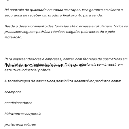
Há controle de qualidade em todas as etapas. Isso garante ao cliente a
segurança de receber um produto final pronto para venda.
Desde o desenvolvimento das fórmulas até o envase e rotulagem, todos os
processos seguem padrões técnicos exigidos pelo mercado e pela
legislação.
Para empreendedores e empresas, contar com fábricas de cosméticos em
Palmital é a oportunidade de lançar linhas profissionais sem investir em
Fábricas de Cosméticos em Palmital - SP
estrutura industrial própria.
A terceirização de cosméticos possibilita desenvolver produtos como:
shampoos
condicionadores
hidratantes corporais
protetores solares