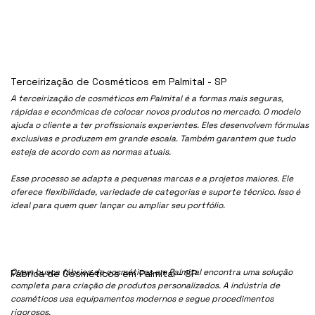
Terceirização de Cosméticos em Palmital - SP
A terceirização de cosméticos em Palmital é a formas mais seguras,
rápidas e econômicas de colocar novos produtos no mercado. O modelo
ajuda o cliente a ter profissionais experientes. Eles desenvolvem fórmulas
exclusivas e produzem em grande escala. Também garantem que tudo
esteja de acordo com as normas atuais.
Esse processo se adapta a pequenas marcas e a projetos maiores. Ele
oferece flexibilidade, variedade de categorias e suporte técnico. Isso é
ideal para quem quer lançar ou ampliar seu portfólio.
Quem busca fábrica de cosméticos em Palmital encontra uma solução
Fábrica de Cosméticos em Palmital - SP
completa para criação de produtos personalizados. A indústria de
cosméticos usa equipamentos modernos e segue procedimentos
rigorosos.