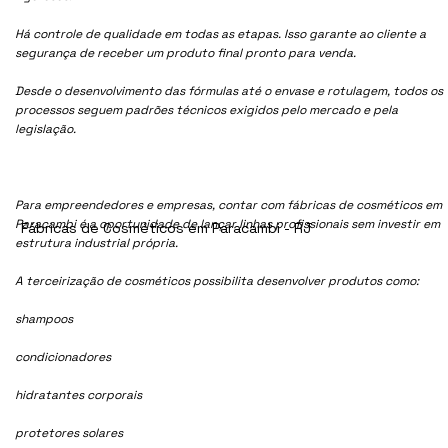
Há controle de qualidade em todas as etapas. Isso garante ao cliente a
segurança de receber um produto final pronto para venda.
Desde o desenvolvimento das fórmulas até o envase e rotulagem, todos os
processos seguem padrões técnicos exigidos pelo mercado e pela
legislação.
Para empreendedores e empresas, contar com fábricas de cosméticos em
Paracambi é a oportunidade de lançar linhas profissionais sem investir em
Fábricas de Cosméticos em Paracambi - RJ
estrutura industrial própria.
A terceirização de cosméticos possibilita desenvolver produtos como:
shampoos
condicionadores
hidratantes corporais
protetores solares