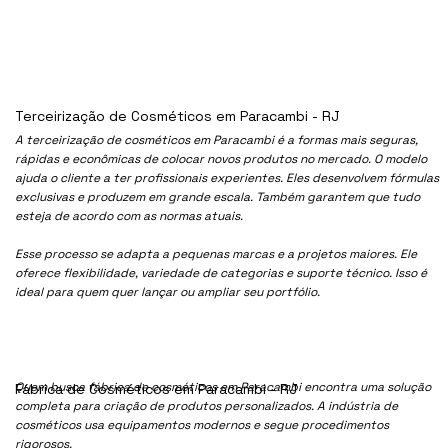
Terceirização de Cosméticos em Paracambi - RJ
A terceirização de cosméticos em Paracambi é a formas mais seguras,
rápidas e econômicas de colocar novos produtos no mercado. O modelo
ajuda o cliente a ter profissionais experientes. Eles desenvolvem fórmulas
exclusivas e produzem em grande escala. Também garantem que tudo
esteja de acordo com as normas atuais.
Esse processo se adapta a pequenas marcas e a projetos maiores. Ele
oferece flexibilidade, variedade de categorias e suporte técnico. Isso é
ideal para quem quer lançar ou ampliar seu portfólio.
Quem busca fábrica de cosméticos em Paracambi encontra uma solução
Fábrica de Cosméticos em Paracambi - RJ
completa para criação de produtos personalizados. A indústria de
cosméticos usa equipamentos modernos e segue procedimentos
rigorosos.