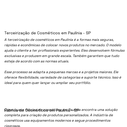
Terceirização de Cosméticos em Paulínia - SP
A terceirização de cosméticos em Paulínia é a formas mais seguras,
rápidas e econômicas de colocar novos produtos no mercado. O modelo
ajuda o cliente a ter profissionais experientes. Eles desenvolvem fórmulas
exclusivas e produzem em grande escala. Também garantem que tudo
esteja de acordo com as normas atuais.
Esse processo se adapta a pequenas marcas e a projetos maiores. Ele
oferece flexibilidade, variedade de categorias e suporte técnico. Isso é
ideal para quem quer lançar ou ampliar seu portfólio.
Quem busca fábrica de cosméticos em Paulínia encontra uma solução
Fábrica de Cosméticos em Paulínia - SP
completa para criação de produtos personalizados. A indústria de
cosméticos usa equipamentos modernos e segue procedimentos
rigorosos.