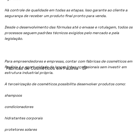
Há controle de qualidade em todas as etapas. Isso garante ao cliente a
segurança de receber um produto final pronto para venda.
Desde o desenvolvimento das fórmulas até o envase e rotulagem, todos os
processos seguem padrões técnicos exigidos pelo mercado e pela
legislação.
Para empreendedores e empresas, contar com fábricas de cosméticos em
Paulínia é a oportunidade de lançar linhas profissionais sem investir em
Fábricas de Cosméticos em Paulínia - SP
estrutura industrial própria.
A terceirização de cosméticos possibilita desenvolver produtos como:
shampoos
condicionadores
hidratantes corporais
protetores solares