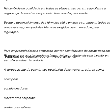
Há controle de qualidade em todas as etapas. Isso garante ao cliente a
segurança de receber um produto final pronto para venda.
Desde o desenvolvimento das fórmulas até o envase e rotulagem, todos os
processos seguem padrões técnicos exigidos pelo mercado e pela
legislação.
Para empreendedores e empresas, contar com fábricas de cosméticos em
Pindorama é a oportunidade de lançar linhas profissionais sem investir em
Fábricas de Cosméticos em Pindorama - SP
estrutura industrial própria.
A terceirização de cosméticos possibilita desenvolver produtos como:
shampoos
condicionadores
hidratantes corporais
protetores solares