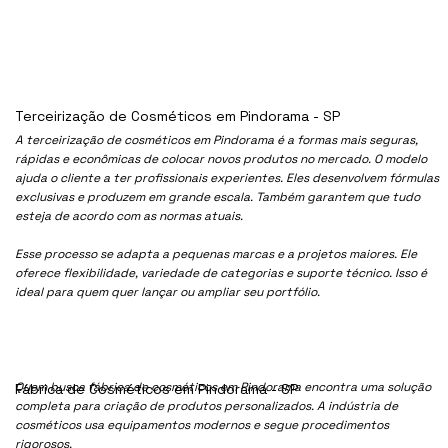
Terceirização de Cosméticos em Pindorama - SP
A terceirização de cosméticos em Pindorama é a formas mais seguras,
rápidas e econômicas de colocar novos produtos no mercado. O modelo
ajuda o cliente a ter profissionais experientes. Eles desenvolvem fórmulas
exclusivas e produzem em grande escala. Também garantem que tudo
esteja de acordo com as normas atuais.
Esse processo se adapta a pequenas marcas e a projetos maiores. Ele
oferece flexibilidade, variedade de categorias e suporte técnico. Isso é
ideal para quem quer lançar ou ampliar seu portfólio.
Quem busca fábrica de cosméticos em Pindorama encontra uma solução
Fábrica de Cosméticos em Pindorama - SP
completa para criação de produtos personalizados. A indústria de
cosméticos usa equipamentos modernos e segue procedimentos
rigorosos.