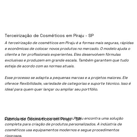
Terceirização de Cosméticos em Piraju - SP
A terceirização de cosméticos em Piraju é a formas mais seguras, rápidas
e econômicas de colocar novos produtos no mercado. O modelo ajuda o
cliente a ter profissionais experientes. Eles desenvolvem fórmulas
exclusivas e produzem em grande escala. Também garantem que tudo
esteja de acordo com as normas atuais.
Esse processo se adapta a pequenas marcas e a projetos maiores. Ele
oferece flexibilidade, variedade de categorias e suporte técnico. Isso é
ideal para quem quer lançar ou ampliar seu portfólio.
Quem busca fábrica de cosméticos em Piraju encontra uma solução
Fábrica de Cosméticos em Piraju - SP
completa para criação de produtos personalizados. A indústria de
cosméticos usa equipamentos modernos e segue procedimentos
rigorosos.