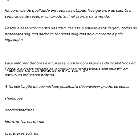
Há controle de qualidade em todas as etapas. Isso garante ao cliente a
segurança de receber um produto final pronto para venda.
Desde o desenvolvimento das fórmulas até o envase e rotulagem, todos os
processos seguem padrões técnicos exigidos pelo mercado e pela
legislação.
Para empreendedores e empresas, contar com fábricas de cosméticos em
Pontal é a oportunidade de lançar linhas profissionais sem investir em
Fábricas de Cosméticos em Pontal - SP
estrutura industrial própria.
A terceirização de cosméticos possibilita desenvolver produtos como:
shampoos
condicionadores
hidratantes corporais
protetores solares