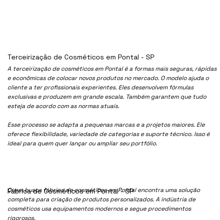
Terceirização de Cosméticos em Pontal - SP
A terceirização de cosméticos em Pontal é a formas mais seguras, rápidas
e econômicas de colocar novos produtos no mercado. O modelo ajuda o
cliente a ter profissionais experientes. Eles desenvolvem fórmulas
exclusivas e produzem em grande escala. Também garantem que tudo
esteja de acordo com as normas atuais.
Esse processo se adapta a pequenas marcas e a projetos maiores. Ele
oferece flexibilidade, variedade de categorias e suporte técnico. Isso é
ideal para quem quer lançar ou ampliar seu portfólio.
Quem busca fábrica de cosméticos em Pontal encontra uma solução
Fábrica de Cosméticos em Pontal - SP
completa para criação de produtos personalizados. A indústria de
cosméticos usa equipamentos modernos e segue procedimentos
rigorosos.