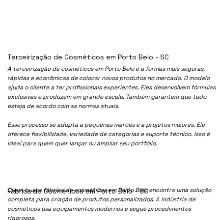
Terceirização de Cosméticos em Porto Belo - SC
A terceirização de cosméticos em Porto Belo é a formas mais seguras,
rápidas e econômicas de colocar novos produtos no mercado. O modelo
ajuda o cliente a ter profissionais experientes. Eles desenvolvem fórmulas
exclusivas e produzem em grande escala. Também garantem que tudo
esteja de acordo com as normas atuais.
Esse processo se adapta a pequenas marcas e a projetos maiores. Ele
oferece flexibilidade, variedade de categorias e suporte técnico. Isso é
ideal para quem quer lançar ou ampliar seu portfólio.
Quem busca fábrica de cosméticos em Porto Belo encontra uma solução
Fábrica de Cosméticos em Porto Belo - SC
completa para criação de produtos personalizados. A indústria de
cosméticos usa equipamentos modernos e segue procedimentos
rigorosos.