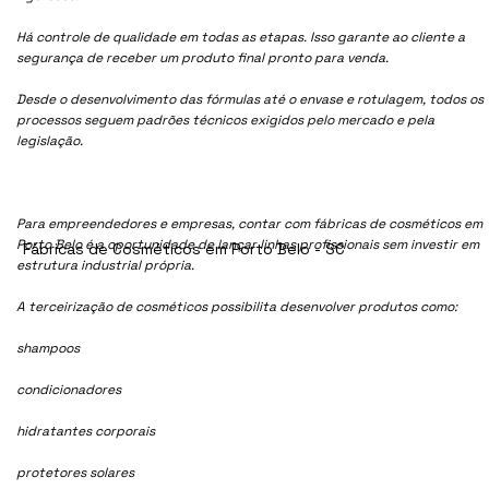
Há controle de qualidade em todas as etapas. Isso garante ao cliente a
segurança de receber um produto final pronto para venda.
Desde o desenvolvimento das fórmulas até o envase e rotulagem, todos os
processos seguem padrões técnicos exigidos pelo mercado e pela
legislação.
Para empreendedores e empresas, contar com fábricas de cosméticos em
Porto Belo é a oportunidade de lançar linhas profissionais sem investir em
Fábricas de Cosméticos em Porto Belo - SC
estrutura industrial própria.
A terceirização de cosméticos possibilita desenvolver produtos como:
shampoos
condicionadores
hidratantes corporais
protetores solares