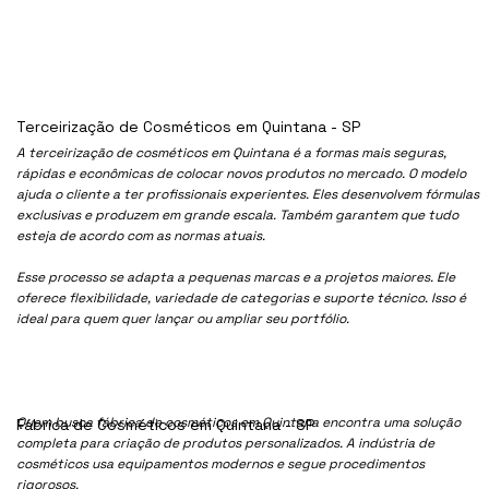
Terceirização de Cosméticos em Quintana - SP
A terceirização de cosméticos em Quintana é a formas mais seguras,
rápidas e econômicas de colocar novos produtos no mercado. O modelo
ajuda o cliente a ter profissionais experientes. Eles desenvolvem fórmulas
exclusivas e produzem em grande escala. Também garantem que tudo
esteja de acordo com as normas atuais.
Esse processo se adapta a pequenas marcas e a projetos maiores. Ele
oferece flexibilidade, variedade de categorias e suporte técnico. Isso é
ideal para quem quer lançar ou ampliar seu portfólio.
Quem busca fábrica de cosméticos em Quintana encontra uma solução
Fábrica de Cosméticos em Quintana - SP
completa para criação de produtos personalizados. A indústria de
cosméticos usa equipamentos modernos e segue procedimentos
rigorosos.