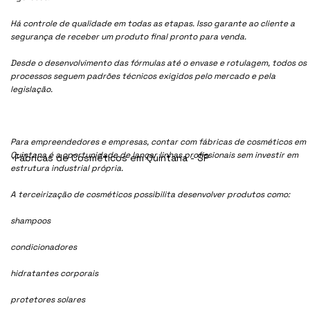
Há controle de qualidade em todas as etapas. Isso garante ao cliente a
segurança de receber um produto final pronto para venda.
Desde o desenvolvimento das fórmulas até o envase e rotulagem, todos os
processos seguem padrões técnicos exigidos pelo mercado e pela
legislação.
Para empreendedores e empresas, contar com fábricas de cosméticos em
Quintana é a oportunidade de lançar linhas profissionais sem investir em
Fábricas de Cosméticos em Quintana - SP
estrutura industrial própria.
A terceirização de cosméticos possibilita desenvolver produtos como:
shampoos
condicionadores
hidratantes corporais
protetores solares