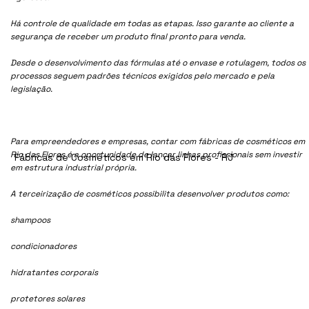
Há controle de qualidade em todas as etapas. Isso garante ao cliente a
segurança de receber um produto final pronto para venda.
Desde o desenvolvimento das fórmulas até o envase e rotulagem, todos os
processos seguem padrões técnicos exigidos pelo mercado e pela
legislação.
Para empreendedores e empresas, contar com fábricas de cosméticos em
Rio das Flores é a oportunidade de lançar linhas profissionais sem investir
Fábricas de Cosméticos em Rio das Flores - RJ
em estrutura industrial própria.
A terceirização de cosméticos possibilita desenvolver produtos como:
shampoos
condicionadores
hidratantes corporais
protetores solares