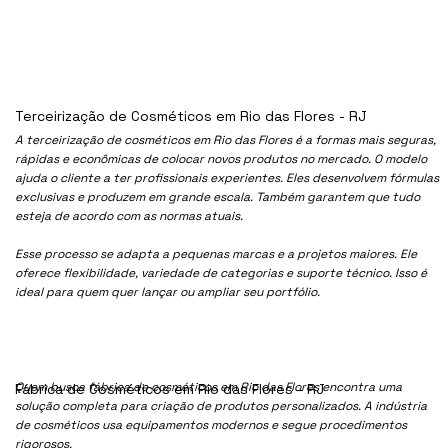
Terceirização de Cosméticos em Rio das Flores - RJ
A terceirização de cosméticos em Rio das Flores é a formas mais seguras,
rápidas e econômicas de colocar novos produtos no mercado. O modelo
ajuda o cliente a ter profissionais experientes. Eles desenvolvem fórmulas
exclusivas e produzem em grande escala. Também garantem que tudo
esteja de acordo com as normas atuais.
Esse processo se adapta a pequenas marcas e a projetos maiores. Ele
oferece flexibilidade, variedade de categorias e suporte técnico. Isso é
ideal para quem quer lançar ou ampliar seu portfólio.
Quem busca fábrica de cosméticos em Rio das Flores encontra uma
Fábrica de Cosméticos em Rio das Flores - RJ
solução completa para criação de produtos personalizados. A indústria
de cosméticos usa equipamentos modernos e segue procedimentos
rigorosos.