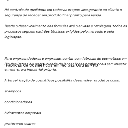
Há controle de qualidade em todas as etapas. Isso garante ao cliente a
segurança de receber um produto final pronto para venda.
Desde o desenvolvimento das fórmulas até o envase e rotulagem, todos os
processos seguem padrões técnicos exigidos pelo mercado e pela
legislação.
Para empreendedores e empresas, contar com fábricas de cosméticos em
Rio das Ostras é a oportunidade de lançar linhas profissionais sem investir
Fábricas de Cosméticos em Rio das Ostras - RJ
em estrutura industrial própria.
A terceirização de cosméticos possibilita desenvolver produtos como:
shampoos
condicionadores
hidratantes corporais
protetores solares