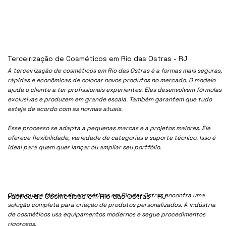
Terceirização de Cosméticos em Rio das Ostras - RJ
A terceirização de cosméticos em Rio das Ostras é a formas mais seguras,
rápidas e econômicas de colocar novos produtos no mercado. O modelo
ajuda o cliente a ter profissionais experientes. Eles desenvolvem fórmulas
exclusivas e produzem em grande escala. Também garantem que tudo
esteja de acordo com as normas atuais.
Esse processo se adapta a pequenas marcas e a projetos maiores. Ele
oferece flexibilidade, variedade de categorias e suporte técnico. Isso é
ideal para quem quer lançar ou ampliar seu portfólio.
Quem busca fábrica de cosméticos em Rio das Ostras encontra uma
Fábrica de Cosméticos em Rio das Ostras - RJ
solução completa para criação de produtos personalizados. A indústria
de cosméticos usa equipamentos modernos e segue procedimentos
rigorosos.