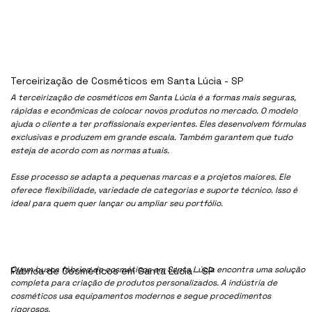
Terceirização de Cosméticos em Santa Lúcia - SP
A terceirização de cosméticos em Santa Lúcia é a formas mais seguras,
rápidas e econômicas de colocar novos produtos no mercado. O modelo
ajuda o cliente a ter profissionais experientes. Eles desenvolvem fórmulas
exclusivas e produzem em grande escala. Também garantem que tudo
esteja de acordo com as normas atuais.
Esse processo se adapta a pequenas marcas e a projetos maiores. Ele
oferece flexibilidade, variedade de categorias e suporte técnico. Isso é
ideal para quem quer lançar ou ampliar seu portfólio.
Quem busca fábrica de cosméticos em Santa Lúcia encontra uma solução
Fábrica de Cosméticos em Santa Lúcia - SP
completa para criação de produtos personalizados. A indústria de
cosméticos usa equipamentos modernos e segue procedimentos
rigorosos.