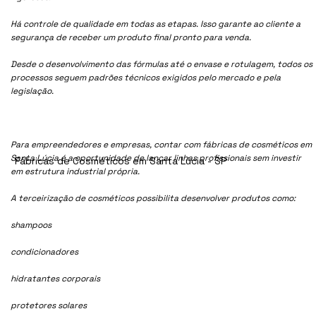
Há controle de qualidade em todas as etapas. Isso garante ao cliente a
segurança de receber um produto final pronto para venda.
Desde o desenvolvimento das fórmulas até o envase e rotulagem, todos os
processos seguem padrões técnicos exigidos pelo mercado e pela
legislação.
Para empreendedores e empresas, contar com fábricas de cosméticos em
Santa Lúcia é a oportunidade de lançar linhas profissionais sem investir
Fábricas de Cosméticos em Santa Lúcia - SP
em estrutura industrial própria.
A terceirização de cosméticos possibilita desenvolver produtos como:
shampoos
condicionadores
hidratantes corporais
protetores solares