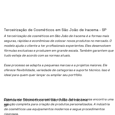
Terceirização de Cosméticos em São João de Iracema - SP
A terceirização de cosméticos em São João de Iracema é a formas mais
seguras, rápidas e econômicas de colocar novos produtos no mercado. O
modelo ajuda o cliente a ter profissionais experientes. Eles desenvolvem
fórmulas exclusivas e produzem em grande escala. Também garantem que
tudo esteja de acordo com as normas atuais.
Esse processo se adapta a pequenas marcas e a projetos maiores. Ele
oferece flexibilidade, variedade de categorias e suporte técnico. Isso é
ideal para quem quer lançar ou ampliar seu portfólio.
Quem busca fábrica de cosméticos em São João de Iracema encontra uma
Fábrica de Cosméticos em São João de Iracema -
solução completa para criação de produtos personalizados. A indústria
SP
de cosméticos usa equipamentos modernos e segue procedimentos
rigorosos.