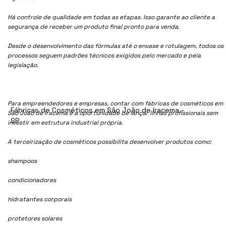
Há controle de qualidade em todas as etapas. Isso garante ao cliente a
segurança de receber um produto final pronto para venda.
Desde o desenvolvimento das fórmulas até o envase e rotulagem, todos os
processos seguem padrões técnicos exigidos pelo mercado e pela
legislação.
Para empreendedores e empresas, contar com fábricas de cosméticos em
Fábricas de Cosméticos em São João de Iracema -
São João de Iracema é a oportunidade de lançar linhas profissionais sem
SP
investir em estrutura industrial própria.
A terceirização de cosméticos possibilita desenvolver produtos como:
shampoos
condicionadores
hidratantes corporais
protetores solares