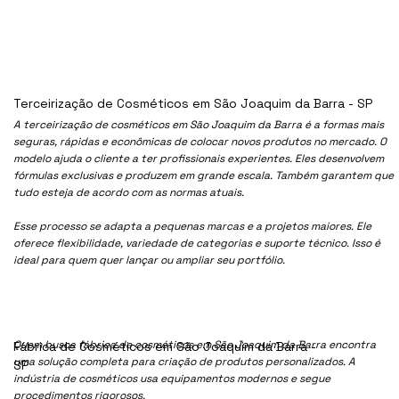
Terceirização de Cosméticos em São Joaquim da Barra - SP
A terceirização de cosméticos em São Joaquim da Barra é a formas mais
seguras, rápidas e econômicas de colocar novos produtos no mercado. O
modelo ajuda o cliente a ter profissionais experientes. Eles desenvolvem
fórmulas exclusivas e produzem em grande escala. Também garantem que
tudo esteja de acordo com as normas atuais.
Esse processo se adapta a pequenas marcas e a projetos maiores. Ele
oferece flexibilidade, variedade de categorias e suporte técnico. Isso é
ideal para quem quer lançar ou ampliar seu portfólio.
Quem busca fábrica de cosméticos em São Joaquim da Barra encontra
Fábrica de Cosméticos em São Joaquim da Barra -
uma solução completa para criação de produtos personalizados. A
SP
indústria de cosméticos usa equipamentos modernos e segue
procedimentos rigorosos.