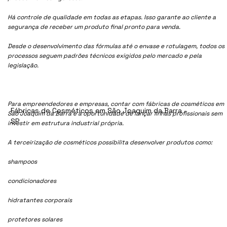
Há controle de qualidade em todas as etapas. Isso garante ao cliente a
segurança de receber um produto final pronto para venda.
Desde o desenvolvimento das fórmulas até o envase e rotulagem, todos os
processos seguem padrões técnicos exigidos pelo mercado e pela
legislação.
Para empreendedores e empresas, contar com fábricas de cosméticos em
Fábricas de Cosméticos em São Joaquim da Barra -
São Joaquim da Barra é a oportunidade de lançar linhas profissionais sem
SP
investir em estrutura industrial própria.
A terceirização de cosméticos possibilita desenvolver produtos como:
shampoos
condicionadores
hidratantes corporais
protetores solares