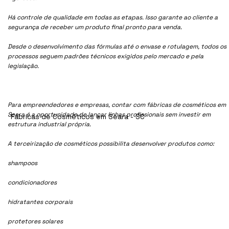
Há controle de qualidade em todas as etapas. Isso garante ao cliente a
segurança de receber um produto final pronto para venda.
Desde o desenvolvimento das fórmulas até o envase e rotulagem, todos os
processos seguem padrões técnicos exigidos pelo mercado e pela
legislação.
Para empreendedores e empresas, contar com fábricas de cosméticos em
Seara é a oportunidade de lançar linhas profissionais sem investir em
Fábricas de Cosméticos em Seara - SC
estrutura industrial própria.
A terceirização de cosméticos possibilita desenvolver produtos como:
shampoos
condicionadores
hidratantes corporais
protetores solares