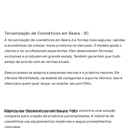
Terceirização de Cosméticos em Seara - SC
A terceirização de cosméticos em Seara é a formas mais seguras, rápidas
e econômicas de colocar novos produtos no mercado. O modelo ajuda o
cliente a ter profissionais experientes. Eles desenvolvem fórmulas
exclusivas e produzem em grande escala. Também garantem que tudo
esteja de acordo com as normas atuais.
Esse processo se adapta a pequenas marcas e a projetos maiores. Ele
oferece flexibilidade, variedade de categorias e suporte técnico. Isso é
ideal para quem quer lançar ou ampliar seu portfólio.
Quem busca fábrica de cosméticos em Seara encontra uma solução
Fábrica de Cosméticos em Seara - SC
completa para criação de produtos personalizados. A indústria de
cosméticos usa equipamentos modernos e segue procedimentos
rigorosos.