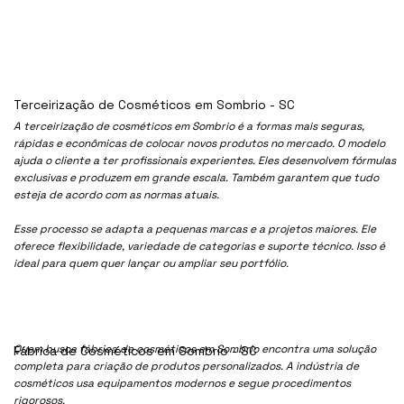
Terceirização de Cosméticos em Sombrio - SC
A terceirização de cosméticos em Sombrio é a formas mais seguras,
rápidas e econômicas de colocar novos produtos no mercado. O modelo
ajuda o cliente a ter profissionais experientes. Eles desenvolvem fórmulas
exclusivas e produzem em grande escala. Também garantem que tudo
esteja de acordo com as normas atuais.
Esse processo se adapta a pequenas marcas e a projetos maiores. Ele
oferece flexibilidade, variedade de categorias e suporte técnico. Isso é
ideal para quem quer lançar ou ampliar seu portfólio.
Quem busca fábrica de cosméticos em Sombrio encontra uma solução
Fábrica de Cosméticos em Sombrio - SC
completa para criação de produtos personalizados. A indústria de
cosméticos usa equipamentos modernos e segue procedimentos
rigorosos.