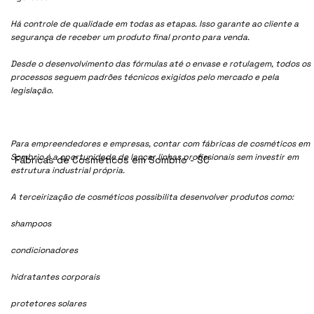
Há controle de qualidade em todas as etapas. Isso garante ao cliente a
segurança de receber um produto final pronto para venda.
Desde o desenvolvimento das fórmulas até o envase e rotulagem, todos os
processos seguem padrões técnicos exigidos pelo mercado e pela
legislação.
Para empreendedores e empresas, contar com fábricas de cosméticos em
Sombrio é a oportunidade de lançar linhas profissionais sem investir em
Fábricas de Cosméticos em Sombrio - SC
estrutura industrial própria.
A terceirização de cosméticos possibilita desenvolver produtos como:
shampoos
condicionadores
hidratantes corporais
protetores solares