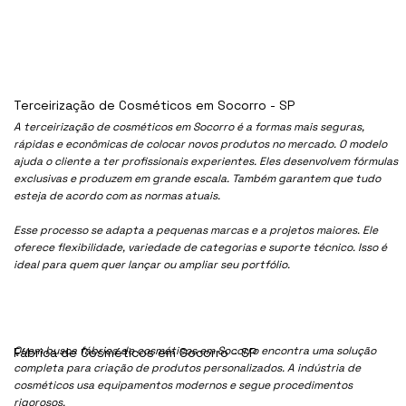
Terceirização de Cosméticos em Socorro - SP
A terceirização de cosméticos em Socorro é a formas mais seguras,
rápidas e econômicas de colocar novos produtos no mercado. O modelo
ajuda o cliente a ter profissionais experientes. Eles desenvolvem fórmulas
exclusivas e produzem em grande escala. Também garantem que tudo
esteja de acordo com as normas atuais.
Esse processo se adapta a pequenas marcas e a projetos maiores. Ele
oferece flexibilidade, variedade de categorias e suporte técnico. Isso é
ideal para quem quer lançar ou ampliar seu portfólio.
Quem busca fábrica de cosméticos em Socorro encontra uma solução
Fábrica de Cosméticos em Socorro - SP
completa para criação de produtos personalizados. A indústria de
cosméticos usa equipamentos modernos e segue procedimentos
rigorosos.