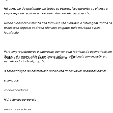
Há controle de qualidade em todas as etapas. Isso garante ao cliente a
segurança de receber um produto final pronto para venda.
Desde o desenvolvimento das fórmulas até o envase e rotulagem, todos os
processos seguem padrões técnicos exigidos pelo mercado e pela
legislação.
Para empreendedores e empresas, contar com fábricas de cosméticos em
Socorro é a oportunidade de lançar linhas profissionais sem investir em
Fábricas de Cosméticos em Socorro - SP
estrutura industrial própria.
A terceirização de cosméticos possibilita desenvolver produtos como:
shampoos
condicionadores
hidratantes corporais
protetores solares