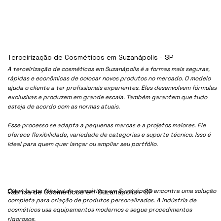
Terceirização de Cosméticos em Suzanápolis - SP
A terceirização de cosméticos em Suzanápolis é a formas mais seguras,
rápidas e econômicas de colocar novos produtos no mercado. O modelo
ajuda o cliente a ter profissionais experientes. Eles desenvolvem fórmulas
exclusivas e produzem em grande escala. Também garantem que tudo
esteja de acordo com as normas atuais.
Esse processo se adapta a pequenas marcas e a projetos maiores. Ele
oferece flexibilidade, variedade de categorias e suporte técnico. Isso é
ideal para quem quer lançar ou ampliar seu portfólio.
Quem busca fábrica de cosméticos em Suzanápolis encontra uma solução
Fábrica de Cosméticos em Suzanápolis - SP
completa para criação de produtos personalizados. A indústria de
cosméticos usa equipamentos modernos e segue procedimentos
rigorosos.