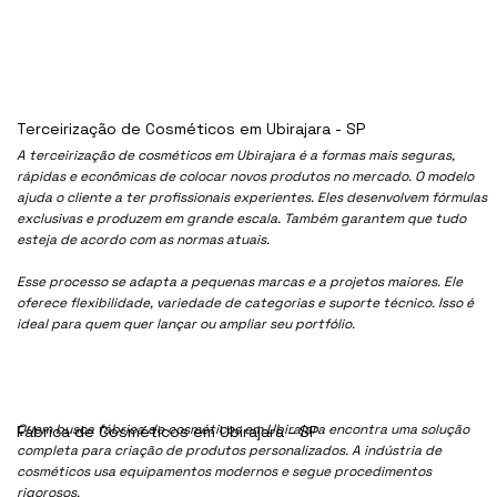
Terceirização de Cosméticos em Ubirajara - SP
A terceirização de cosméticos em Ubirajara é a formas mais seguras,
rápidas e econômicas de colocar novos produtos no mercado. O modelo
ajuda o cliente a ter profissionais experientes. Eles desenvolvem fórmulas
exclusivas e produzem em grande escala. Também garantem que tudo
esteja de acordo com as normas atuais.
Esse processo se adapta a pequenas marcas e a projetos maiores. Ele
oferece flexibilidade, variedade de categorias e suporte técnico. Isso é
ideal para quem quer lançar ou ampliar seu portfólio.
Quem busca fábrica de cosméticos em Ubirajara encontra uma solução
Fábrica de Cosméticos em Ubirajara - SP
completa para criação de produtos personalizados. A indústria de
cosméticos usa equipamentos modernos e segue procedimentos
rigorosos.