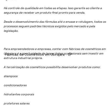
Há controle de qualidade em todas as etapas. Isso garante ao cliente a
segurança de receber um produto final pronto para venda.
Desde o desenvolvimento das fórmulas até o envase e rotulagem, todos os
processos seguem padrões técnicos exigidos pelo mercado e pela
legislação.
Para empreendedores e empresas, contar com fábricas de cosméticos em
Ubirajara é a oportunidade de lançar linhas profissionais sem investir em
Fábricas de Cosméticos em Ubirajara - SP
estrutura industrial própria.
A terceirização de cosméticos possibilita desenvolver produtos como:
shampoos
condicionadores
hidratantes corporais
protetores solares