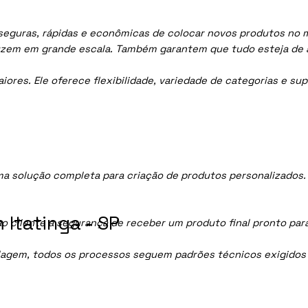
seguras, rápidas e econômicas de colocar novos produtos no me
uzem em grande escala. Também garantem que tudo esteja de 
res. Ele oferece flexibilidade, variedade de categorias e sup
a solução completa para criação de produtos personalizados
Itatinga - SP
ao cliente a segurança de receber um produto final pronto par
lagem, todos os processos seguem padrões técnicos exigidos p