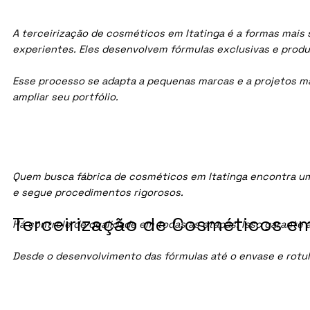
A terceirização de cosméticos em Itatinga é a formas mais 
experientes. Eles desenvolvem fórmulas exclusivas e prod
Esse processo se adapta a pequenas marcas e a projetos maio
ampliar seu portfólio.
Quem busca fábrica de cosméticos em Itatinga encontra um
e segue procedimentos rigorosos.
Terceirização de Cosméticos em 
Há controle de qualidade em todas as etapas. Isso garante 
Desde o desenvolvimento das fórmulas até o envase e rotu