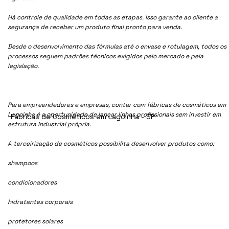
Há controle de qualidade em todas as etapas. Isso garante ao cliente a
segurança de receber um produto final pronto para venda.
Desde o desenvolvimento das fórmulas até o envase e rotulagem, todos os
processos seguem padrões técnicos exigidos pelo mercado e pela
legislação.
Para empreendedores e empresas, contar com fábricas de cosméticos em
Lagoinha é a oportunidade de lançar linhas profissionais sem investir em
Fábricas de Cosméticos em Lagoinha - SP
estrutura industrial própria.
A terceirização de cosméticos possibilita desenvolver produtos como:
shampoos
condicionadores
hidratantes corporais
protetores solares