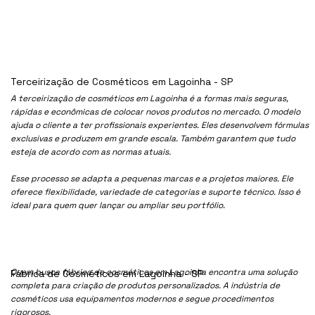
Terceirização de Cosméticos em Lagoinha - SP
A terceirização de cosméticos em Lagoinha é a formas mais seguras,
rápidas e econômicas de colocar novos produtos no mercado. O modelo
ajuda o cliente a ter profissionais experientes. Eles desenvolvem fórmulas
exclusivas e produzem em grande escala. Também garantem que tudo
esteja de acordo com as normas atuais.
Esse processo se adapta a pequenas marcas e a projetos maiores. Ele
oferece flexibilidade, variedade de categorias e suporte técnico. Isso é
ideal para quem quer lançar ou ampliar seu portfólio.
Quem busca fábrica de cosméticos em Lagoinha encontra uma solução
Fábrica de Cosméticos em Lagoinha - SP
completa para criação de produtos personalizados. A indústria de
cosméticos usa equipamentos modernos e segue procedimentos
rigorosos.