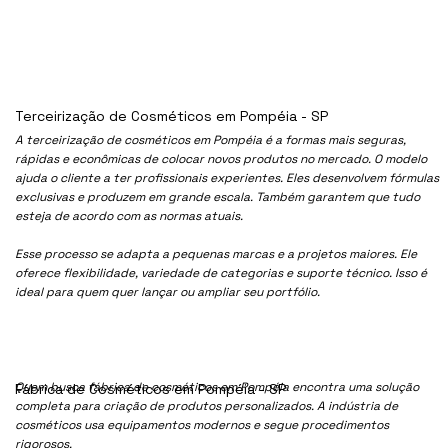
Terceirização de Cosméticos em Pompéia - SP
A terceirização de cosméticos em Pompéia é a formas mais seguras,
rápidas e econômicas de colocar novos produtos no mercado. O modelo
ajuda o cliente a ter profissionais experientes. Eles desenvolvem fórmulas
exclusivas e produzem em grande escala. Também garantem que tudo
esteja de acordo com as normas atuais.
Esse processo se adapta a pequenas marcas e a projetos maiores. Ele
oferece flexibilidade, variedade de categorias e suporte técnico. Isso é
ideal para quem quer lançar ou ampliar seu portfólio.
Quem busca fábrica de cosméticos em Pompéia encontra uma solução
Fábrica de Cosméticos em Pompéia - SP
completa para criação de produtos personalizados. A indústria de
cosméticos usa equipamentos modernos e segue procedimentos
rigorosos.