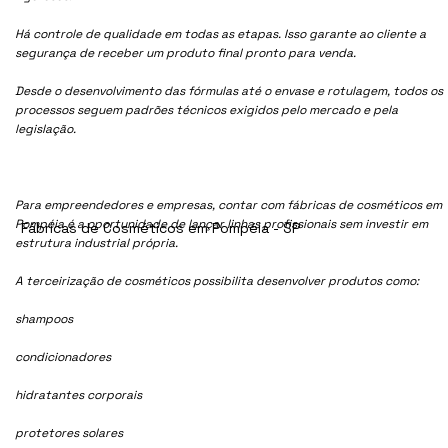
Há controle de qualidade em todas as etapas. Isso garante ao cliente a
segurança de receber um produto final pronto para venda.
Desde o desenvolvimento das fórmulas até o envase e rotulagem, todos os
processos seguem padrões técnicos exigidos pelo mercado e pela
legislação.
Para empreendedores e empresas, contar com fábricas de cosméticos em
Pompéia é a oportunidade de lançar linhas profissionais sem investir em
Fábricas de Cosméticos em Pompéia - SP
estrutura industrial própria.
A terceirização de cosméticos possibilita desenvolver produtos como:
shampoos
condicionadores
hidratantes corporais
protetores solares