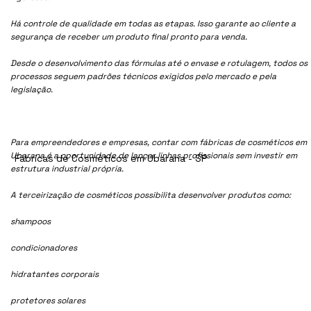
Há controle de qualidade em todas as etapas. Isso garante ao cliente a
segurança de receber um produto final pronto para venda.
Desde o desenvolvimento das fórmulas até o envase e rotulagem, todos os
processos seguem padrões técnicos exigidos pelo mercado e pela
legislação.
Para empreendedores e empresas, contar com fábricas de cosméticos em
Ubarana é a oportunidade de lançar linhas profissionais sem investir em
Fábricas de Cosméticos em Ubarana - SP
estrutura industrial própria.
A terceirização de cosméticos possibilita desenvolver produtos como:
shampoos
condicionadores
hidratantes corporais
protetores solares