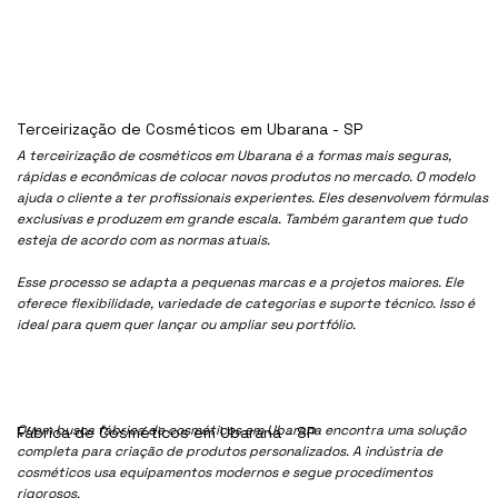
Terceirização de Cosméticos em Ubarana - SP
A terceirização de cosméticos em Ubarana é a formas mais seguras,
rápidas e econômicas de colocar novos produtos no mercado. O modelo
ajuda o cliente a ter profissionais experientes. Eles desenvolvem fórmulas
exclusivas e produzem em grande escala. Também garantem que tudo
esteja de acordo com as normas atuais.
Esse processo se adapta a pequenas marcas e a projetos maiores. Ele
oferece flexibilidade, variedade de categorias e suporte técnico. Isso é
ideal para quem quer lançar ou ampliar seu portfólio.
Quem busca fábrica de cosméticos em Ubarana encontra uma solução
Fábrica de Cosméticos em Ubarana - SP
completa para criação de produtos personalizados. A indústria de
cosméticos usa equipamentos modernos e segue procedimentos
rigorosos.